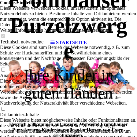
Frohnhauser
Cookie-Einstellungen
Diese Webseite verwendet Cookies, um Besuchern ein optimales
Nutzererlebnis zu bieten. Bestimmte Inhalte von Drittanbietern werden
Purzelzwerg
nur angezeigt, wenn die entsprechende Option aktiviert ist. Die
Datenverarbeitung kann dann auch in einem Drittland erfolgen.
Weitere Informationen hierzu in der Datenschutzerklärung.
e
Technisch notwendige
STARTSEITE
Diese Cookies sind zum Betrieb der Webseite notwendig, z.B. zum
Schutz vor Hackerangriffen und zur Gewährleistung eines
konsistenten und der Nachfrage angepassten Erscheinungsbilds der
Seite.
Ihre Kinder in
Analytische
Diese Cookies werden verwendet, um das Nutzererlebnis weiter zu
optimieren. Hierunter fallen auch Statistiken, die dem
guten Händen
Webseitenbetreiber von Drittanbietern zur Verfügung gestellt werden,
sowie die Ausspielung von personalisierter Werbung durch die
Nachverfolgung der Nutzeraktivität über verschiedene Webseiten.
Drittanbieter-Inhalte
Diese Webseite bietet möglicherweise Inhalte oder Funktionalitäten an,
Herzlich willkommen auf unserer Webseite! Frohnhauser
die von Drittanbietern eigenverantwortlich zur Verfügung gestellt
Purzelzwerge Kindertagespflege im Herzen von Essen-
werden. Diese Drittanbieter können eigene Cookies setzen, z.B. um
Frohnhausen.
die Nutzeraktivität zu verfolgen oder ihre Angebote zu personalisieren